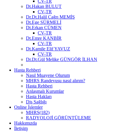
CV-TR
Dt.Hakan BULUT
CV-TR
Dr.Dt.Halil Çağrı MEMİŞ
Dt.Ege SÜRMELİ
Dt.Erkan ÇÜMEN
CV-TR
Dt.Emre KANBİR
CV-TR
Dt.Kamile Elif YAVUZ
CV-TR
Dr.Dt.Gül Melike GÜNGÖR İLHAN
Hasta Rehberi
Nasıl Muayene Olurum
MHRS Randevusu nasıl alırım?
Hasta Rehberi
Anlaşmalı Kurumlar
Hasta Hakları
Diş Sağlığı
Online İşlemler
MHRS(182)
RADYOLOJİ GÖRÜNTÜLEME
Hakkımızda
İletişim