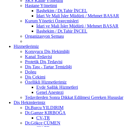
SKS Kalite Yönetimi
Hastane Yönetimi
Başhekim / Dt.Tahir İNCEL
İdari Ve Mali İşler Müdürü / Mehmet BAŞAR
Kurum Yönetici Özgeçmişleri
İdari ve Mali İşler Müdürü / Mehmet BAŞAR
Başhekim / Dt.Tahir İNCEL
Organizasyon Şeması
Hizmetlerimiz
Koruyucu Diş Hekimliği
Kanal Tedavisi
Protetik Diş Tedavisi
Diş Taşı - Tartar Temizliği
Dolgu
Diş Çekimi
Özellikli Hizmetlerimiz
Evde Sağlık Hizmetleri
Genel Anestezi
Tedavilerden Sonra Dikkat Edilmesi Gereken Hususlar
Diş Hekimlerimiz
Dt.Burcu YILDIRIM
Dt.Gamze KIRBOĞA
CV-TR
Dt.Gökçe ÇÜMEN