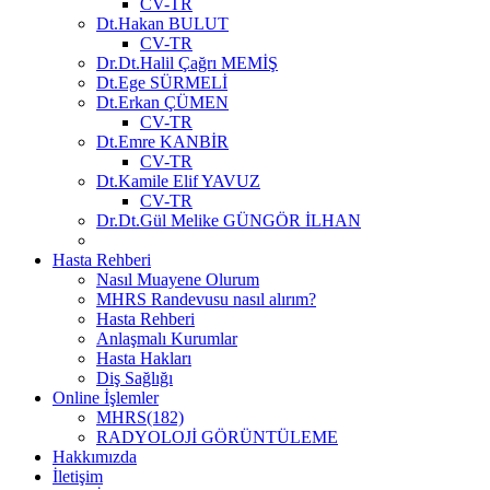
CV-TR
Dt.Hakan BULUT
CV-TR
Dr.Dt.Halil Çağrı MEMİŞ
Dt.Ege SÜRMELİ
Dt.Erkan ÇÜMEN
CV-TR
Dt.Emre KANBİR
CV-TR
Dt.Kamile Elif YAVUZ
CV-TR
Dr.Dt.Gül Melike GÜNGÖR İLHAN
Hasta Rehberi
Nasıl Muayene Olurum
MHRS Randevusu nasıl alırım?
Hasta Rehberi
Anlaşmalı Kurumlar
Hasta Hakları
Diş Sağlığı
Online İşlemler
MHRS(182)
RADYOLOJİ GÖRÜNTÜLEME
Hakkımızda
İletişim