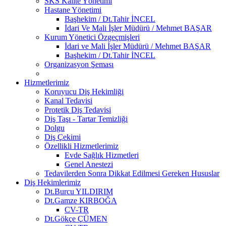
SKS Kalite Yönetimi
Hastane Yönetimi
Başhekim / Dt.Tahir İNCEL
İdari Ve Mali İşler Müdürü / Mehmet BAŞAR
Kurum Yönetici Özgeçmişleri
İdari ve Mali İşler Müdürü / Mehmet BAŞAR
Başhekim / Dt.Tahir İNCEL
Organizasyon Şeması
Hizmetlerimiz
Koruyucu Diş Hekimliği
Kanal Tedavisi
Protetik Diş Tedavisi
Diş Taşı - Tartar Temizliği
Dolgu
Diş Çekimi
Özellikli Hizmetlerimiz
Evde Sağlık Hizmetleri
Genel Anestezi
Tedavilerden Sonra Dikkat Edilmesi Gereken Hususlar
Diş Hekimlerimiz
Dt.Burcu YILDIRIM
Dt.Gamze KIRBOĞA
CV-TR
Dt.Gökçe ÇÜMEN