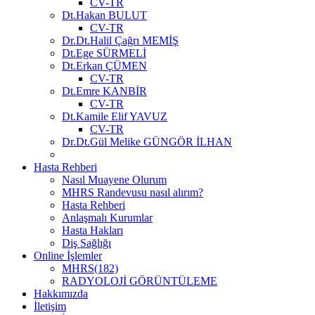
CV-TR
Dt.Hakan BULUT
CV-TR
Dr.Dt.Halil Çağrı MEMİŞ
Dt.Ege SÜRMELİ
Dt.Erkan ÇÜMEN
CV-TR
Dt.Emre KANBİR
CV-TR
Dt.Kamile Elif YAVUZ
CV-TR
Dr.Dt.Gül Melike GÜNGÖR İLHAN
Hasta Rehberi
Nasıl Muayene Olurum
MHRS Randevusu nasıl alırım?
Hasta Rehberi
Anlaşmalı Kurumlar
Hasta Hakları
Diş Sağlığı
Online İşlemler
MHRS(182)
RADYOLOJİ GÖRÜNTÜLEME
Hakkımızda
İletişim