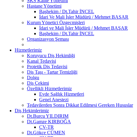
SKS Kalite Yönetimi
Hastane Yönetimi
Başhekim / Dt.Tahir İNCEL
İdari Ve Mali İşler Müdürü / Mehmet BAŞAR
Kurum Yönetici Özgeçmişleri
İdari ve Mali İşler Müdürü / Mehmet BAŞAR
Başhekim / Dt.Tahir İNCEL
Organizasyon Şeması
Hizmetlerimiz
Koruyucu Diş Hekimliği
Kanal Tedavisi
Protetik Diş Tedavisi
Diş Taşı - Tartar Temizliği
Dolgu
Diş Çekimi
Özellikli Hizmetlerimiz
Evde Sağlık Hizmetleri
Genel Anestezi
Tedavilerden Sonra Dikkat Edilmesi Gereken Hususlar
Diş Hekimlerimiz
Dt.Burcu YILDIRIM
Dt.Gamze KIRBOĞA
CV-TR
Dt.Gökçe ÇÜMEN