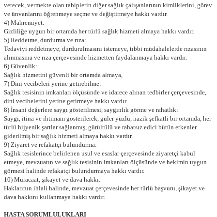
verecek, vermekte olan tabiplerin diğer sağlık çalışanlarının kimliklerini, görev
ve ünvanlarını öğrenmeye seçme ve değiştirmeye hakkı vardır.
4) Mahremiyet:
Gizliliğe uygun bir ortamda her türlü sağlık hizmeti almaya hakkı vardır.
5) Reddetme, durdurma ve rıza:
Tedaviyi reddetmeye, durdurulmasını istemeye, tıbbi müdahalelerde rızasının
alınmasına ve rıza çerçevesinde hizmetten faydalanmaya hakkı vardır.
6) Güvenlik:
Sağlık hizmetini güvenli bir ortamda almaya,
7) Dini vecibeleri yerine getirebilme:
Sağlık tesisinin imkanları ölçüsünde ve idarece alınan tedbirler çerçevesinde,
dini vecibelerini yerine getirmeye hakkı vardır.
8) İnsani değerlere saygı gösterilmesi, saygınlık görme ve rahatlık:
Saygı, itina ve ihtimam gösterilerek, güler yüzlü, nazik şefkatli bir ortamda, her
türlü hijyenik şartlar sağlanmış, gürültülü ve rahatsız edici bütün etkenler
giderilmiş bir sağlık hizmeti almaya hakkı vardır.
9) Ziyaret ve refakatçi bulundurma:
Sağlık tesislerince belirlenen usul ve esaslar çerçevesinde ziyaretçi kabul
etmeye, mevzuatın ve sağlık tesisinin imkanları ölçüsünde ve hekimin uygun
görmesi halinde refakatçi bulundurmaya hakkı vardır.
10) Müracaat, şikayet ve dava hakkı:
Haklarının ihlali halinde, mevzuat çerçevesinde her türlü başvuru, şikayet ve
dava hakkını kullanmaya hakkı vardır.
HASTA SORUMLULUKLARI