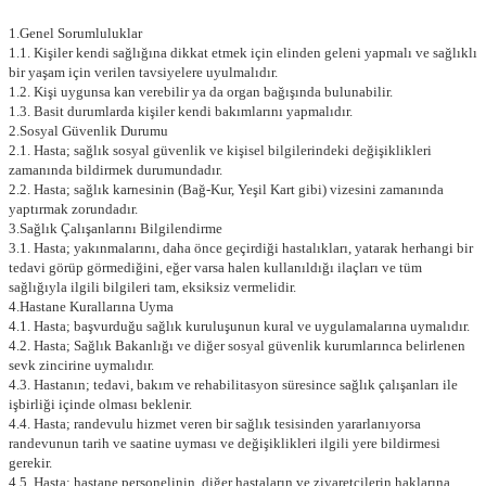
1.Genel Sorumluluklar
1.1. Kişiler kendi sağlığına dikkat etmek için elinden geleni yapmalı ve sağlıklı
bir yaşam için verilen tavsiyelere uyulmalıdır.
1.2. Kişi uygunsa kan verebilir ya da organ bağışında bulunabilir.
1.3. Basit durumlarda kişiler kendi bakımlarını yapmalıdır.
2.Sosyal Güvenlik Durumu
2.1. Hasta; sağlık sosyal güvenlik ve kişisel bilgilerindeki değişiklikleri
zamanında bildirmek durumundadır.
2.2. Hasta; sağlık karnesinin (Bağ-Kur, Yeşil Kart gibi) vizesini zamanında
yaptırmak zorundadır.
3.Sağlık Çalışanlarını Bilgilendirme
3.1. Hasta; yakınmalarını, daha önce geçirdiği hastalıkları, yatarak herhangi bir
tedavi görüp görmediğini, eğer varsa halen kullanıldığı ilaçları ve tüm
sağlığıyla ilgili bilgileri tam, eksiksiz vermelidir.
4.Hastane Kurallarına Uyma
4.1. Hasta; başvurduğu sağlık kuruluşunun kural ve uygulamalarına uymalıdır.
4.2. Hasta; Sağlık Bakanlığı ve diğer sosyal güvenlik kurumlarınca belirlenen
sevk zincirine uymalıdır.
4.3. Hastanın; tedavi, bakım ve rehabilitasyon süresince sağlık çalışanları ile
işbirliği içinde olması beklenir.
4.4. Hasta; randevulu hizmet veren bir sağlık tesisinden yararlanıyorsa
randevunun tarih ve saatine uyması ve değişiklikleri ilgili yere bildirmesi
gerekir.
4.5. Hasta; hastane personelinin, diğer hastaların ve ziyaretçilerin haklarına