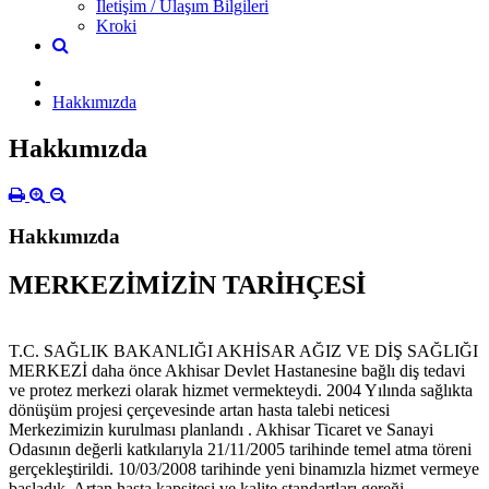
İletişim / Ulaşım Bilgileri
Kroki
Hakkımızda
Hakkımızda
Hakkımızda
MERKEZİMİZİN TARİHÇESİ
T.C. SAĞLIK BAKANLIĞI AKHİSAR AĞIZ VE DİŞ SAĞLIĞI
MERKEZİ daha önce Akhisar Devlet Hastanesine bağlı diş tedavi
ve protez merkezi olarak hizmet vermekteydi. 2004 Yılında sağlıkta
dönüşüm projesi çerçevesinde artan hasta talebi neticesi
Merkezimizin kurulması planlandı . Akhisar Ticaret ve Sanayi
Odasının değerli katkılarıyla 21/11/2005 tarihinde temel atma töreni
gerçekleştirildi. 10/03/2008 tarihinde yeni binamızla hizmet vermeye
başladık. Artan hasta kapsitesi ve kalite standartları gereği