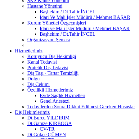
SKS Kalite Yönetimi
Hastane Yönetimi
Başhekim / Dt.Tahir İNCEL
İdari Ve Mali İşler Müdürü / Mehmet BAŞAR
Kurum Yönetici Özgeçmişleri
İdari ve Mali İşler Müdürü / Mehmet BAŞAR
Başhekim / Dt.Tahir İNCEL
Organizasyon Şeması
Hizmetlerimiz
Koruyucu Diş Hekimliği
Kanal Tedavisi
Protetik Diş Tedavisi
Diş Taşı - Tartar Temizliği
Dolgu
Diş Çekimi
Özellikli Hizmetlerimiz
Evde Sağlık Hizmetleri
Genel Anestezi
Tedavilerden Sonra Dikkat Edilmesi Gereken Hususlar
Diş Hekimlerimiz
Dt.Burcu YILDIRIM
Dt.Gamze KIRBOĞA
CV-TR
Dt.Gökçe ÇÜMEN