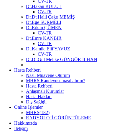
CV-TR
Dt.Hakan BULUT
CV-TR
Dr.Dt.Halil Çağrı MEMİŞ
Dt.Ege SÜRMELİ
Dt.Erkan ÇÜMEN
CV-TR
Dt.Emre KANBİR
CV-TR
Dt.Kamile Elif YAVUZ
CV-TR
Dr.Dt.Gül Melike GÜNGÖR İLHAN
Hasta Rehberi
Nasıl Muayene Olurum
MHRS Randevusu nasıl alırım?
Hasta Rehberi
Anlaşmalı Kurumlar
Hasta Hakları
Diş Sağlığı
Online İşlemler
MHRS(182)
RADYOLOJİ GÖRÜNTÜLEME
Hakkımızda
İletişim